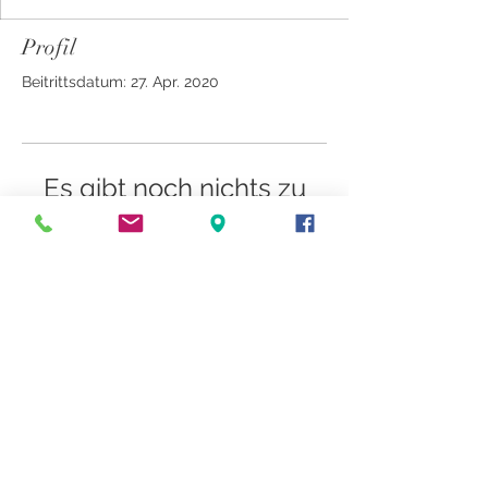
Profil
Beitrittsdatum: 27. Apr. 2020
Es gibt noch nichts zu
sehen
Wenn dieses Mitglied Infos über sich
selbst hinzufügt, erscheinen diese hier.
© 2020-2026 EDEN SPACES . MINOU SURBER . HOME
STAGING & STYLING, SCHWEIZ
Datenschutzrichtlinie